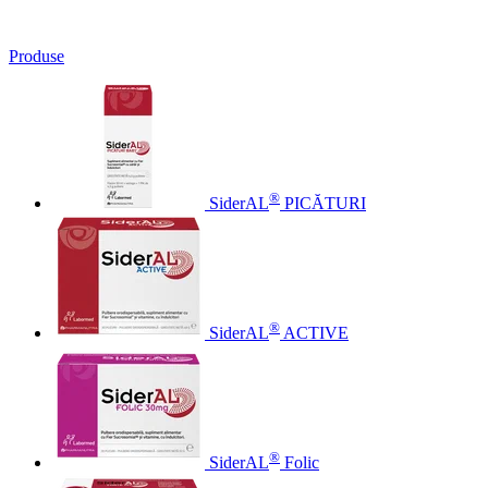
Produse
®
SiderAL
PICĂTURI
®
SiderAL
ACTIVE
®
SiderAL
Folic