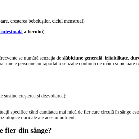
tare, creșterea bebelușilor, ciclul menstrual).
 intestinală
a fierului
).
i frecvente se numără senzația de
slăbiciune generală
,
iritabilitate
,
dure
 iar unele persoane au raportat o senzație continuă de mâini și picioare re
e susține creșterea și dezvoltarea);
tuații specifice când cantitatea mai mică de fier care circulă în sânge es
 fiziologice normale ale acestui nutrient.
 fier din sânge?