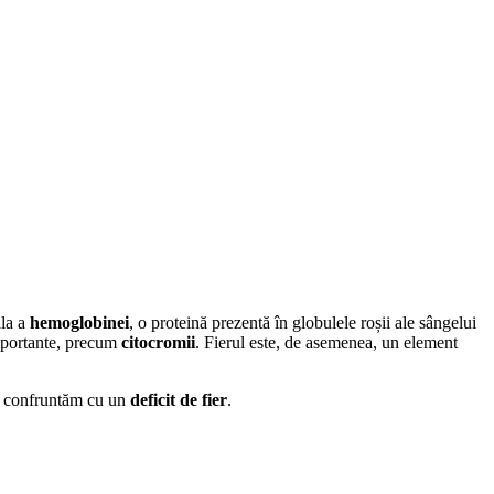
ala a
hemoglobinei
, o proteină prezentă în globulele roșii ale sângelui
importante, precum
citocromii
. Fierul este, de asemenea, un element
 ne confruntăm cu un
deficit de fier
.