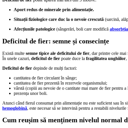
Aport redus de minerale prin alimentație.
Situații fiziologice care duc la o nevoie crescută
(sarcină, alăp
Afecțiunile patologice
(sângerări, boli care modifică
absorbția
Deficitul de fier: semne și consecințe
Există multe
semne tipice ale deficitului de fier
, dar printre cele ma
În unele cazuri,
deficitul de fier
poate duce la
fragilitatea unghiilor
,
Deficitul de fier
depinde de mulți factori:
cantitatea de fier circulant în sânge;
cantitatea de fier prezentă în rezervele organismului;
vârstă (copiii au nevoie de o cantitate mai mare de fier pentru a l
prezența unor boli.
Atunci când fierul consumat prin alimentație nu este suficient sau în si
hemoglobină
, este necesar să se intervină pentru a restabili nivelurile
Cum reușim să menținem nivelul normal de