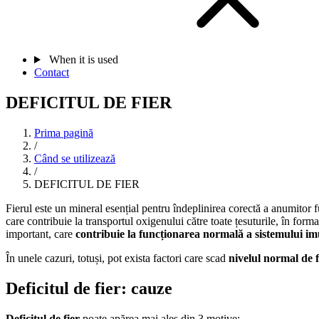
When it is used
Contact
DEFICITUL DE FIER
Prima pagină
/
Când se utilizează
/
DEFICITUL DE FIER
Fierul este un mineral esențial pentru îndeplinirea corectă a anumitor
care contribuie la transportul oxigenului către toate țesuturile, în form
important, care
contribuie la funcționarea normală a sistemului im
În unele cazuri, totuși, pot exista factori care scad
nivelul normal de f
Deficitul de fier: cauze
Deficitul de fier
poate apărea mai ales din 3 motive: