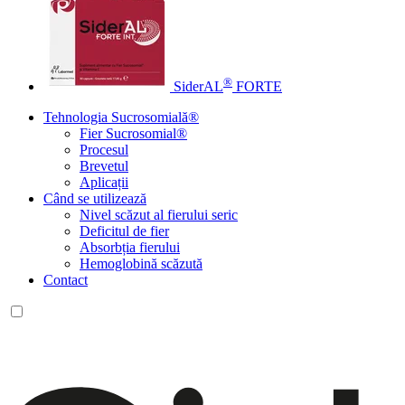
®
SiderAL
FORTE
Tehnologia Sucrosomială®
Fier Sucrosomial®
Procesul
Brevetul
Aplicații
Când se utilizează
Nivel scăzut al fierului seric
Deficitul de fier
Absorbția fierului
Hemoglobină scăzută
Contact