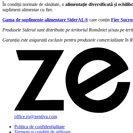
În condiții normale de sănătate, o
alimentație diversificată și echilib
supliment alimentar cu fier.
Gama de suplimente alimentare SiderAL®
care conțin
Fier Sucr
Produsele Sideral sunt distribuite pe teritoriul României și/sau pe t
Garanția este asigurată exclusiv pentru produsele comercializate în R
office.ro@zentiva.com
Politica de confidențialitate
Termeni și condiții de utilizare