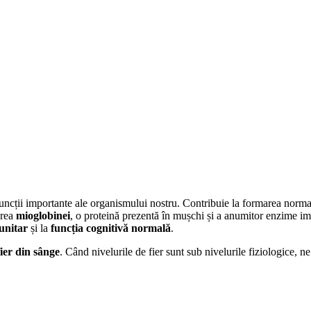
 funcții importante ale organismului nostru. Contribuie la formarea norm
area
mioglobinei
, o proteină prezentă în mușchi și a anumitor enzime 
unitar
și la
funcția cognitivă normală
.
ier din sânge
. Când nivelurile de fier sunt sub nivelurile fiziologice,