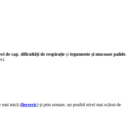
ri de cap
,
dificultăți de respirație
și
tegumente și mucoase palide
.
ci.
te mai mică (
fierseric
) și prin urmare, un posibil nivel mai scăzut de