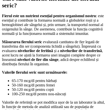
seric
?
Fierul este un nutrient esențial pentru organismul nostru
: este
esențial și contribuie la formarea normală a globulelor roșii și a
hemoglobinei ale sângelui și, prin urmare, la transportul normal al
oxigenului în sânge. De asemenea, contribuie la funcția cognitivă
normală și la funcționarea normală a sistemului imunitar.
Măsurarea fierului seric
evaluează cantitatea de fier legată de
transferina din ser (componenta lichidă a sângelui). Împreună cu
evaluarea
nivelurilor de feritină
și a
nivelurilor de transferină
,
acest lucru ne ajută la formarea unei imagini complete despre ce
înseamnă
niveluri de fier din sânge
, adică despre echilibrul și
distribuția fierului în organism.
Valorile fierului seric
sunt următoarele:
65-170 mcg/dl pentru bărbați
50-160 mcg/dl pentru femei
50-120 mcg/dl pentru copii
100-250 mcg/dl pentru nou-născuți
Valorile de referință se pot modifica ușor de la un laborator la altul,
în funcție de metoda de analiză utilizată sau de populația de