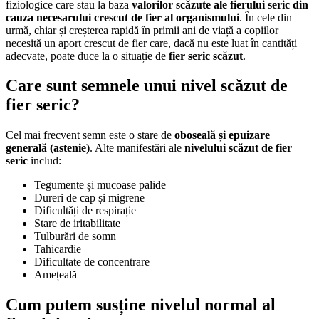
fiziologice care stau la baza
valorilor scăzute ale fierului seric din
cauza necesarului crescut de fier al organismului
. În cele din
urmă, chiar și creșterea rapidă în primii ani de viață a copiilor
necesită un aport crescut de fier care, dacă nu este luat în cantități
adecvate, poate duce la o situație de
fier seric scăzut
.
Care sunt semnele unui nivel scăzut de
fier seric
?
Cel mai frecvent semn este o stare de
oboseală și epuizare
generală (astenie)
. Alte manifestări ale
nivelului scăzut de fier
seric
includ:
Tegumente și mucoase palide
Dureri de cap și migrene
Dificultăți de respirație
Stare de iritabilitate
Tulburări de somn
Tahicardie
Dificultate de concentrare
Amețeală
Cum putem susține nivelul normal al