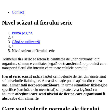
Contact
Nivel scăzut al fierului seric
Prima pagină
/
Când se utilizează
/
Nivel scăzut al fierului seric
Termenul
fier seric
se referă la cantitatea de „fier circulant” din
organism, și anume cantitatea legată de
transferină
: o proteină care
transportă fierul din intestin către toate celulele corpului.
Fierul seric scăzut
indică faptul că nivelurile de fier din sânge sunt
sub nivelurile fiziologice. Această situație poate apărea din cauza
unei
alimentații necorespunzătoare
, în urma
situațiilor fiziologice
specifice
(sarcină, ciclu menstrual) sau poate avea legătură cu
anumite
afecțiuni care scad nivelul de fier pe care organismul îl
absoarbe din alimente
.
Care sunt valorile normale ale
fierului