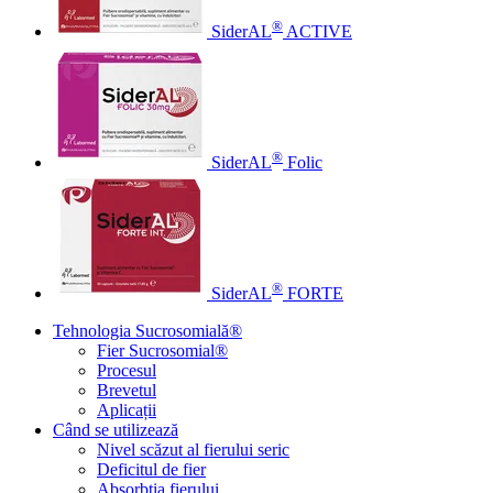
®
SiderAL
ACTIVE
®
SiderAL
Folic
®
SiderAL
FORTE
Tehnologia Sucrosomială®
Fier Sucrosomial®
Procesul
Brevetul
Aplicații
Când se utilizează
Nivel scăzut al fierului seric
Deficitul de fier
Absorbția fierului