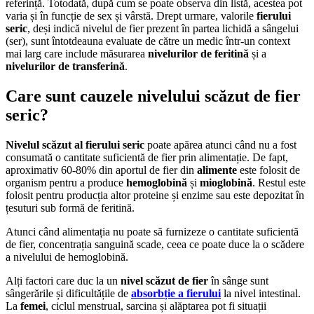
referință. Totodată, după cum se poate observa din listă, acestea pot
varia și în funcție de sex și vârstă. Drept urmare, valorile
fierului
seric
, deși indică nivelul de fier prezent în partea lichidă a sângelui
(ser), sunt întotdeauna evaluate de către un medic într-un context
mai larg care include măsurarea
nivelurilor de feritină
și a
nivelurilor de transferină
.
Care sunt cauzele nivelului scăzut de
fier
seric
?
Nivelul scăzut al fierului seric
poate apărea atunci când nu a fost
consumată o cantitate suficientă de fier prin alimentație. De fapt,
aproximativ 60-80% din aportul de fier din
alimente
este folosit de
organism pentru a produce
hemoglobină
și
mioglobină
. Restul este
folosit pentru producția altor proteine și enzime sau este depozitat în
țesuturi sub formă de feritină.
Atunci când alimentația nu poate să furnizeze o cantitate suficientă
de fier, concentrația sanguină scade, ceea ce poate duce la o scădere
a nivelului de hemoglobină.
Alți factori care duc la un
nivel scăzut de fier
în sânge sunt
sângerările și dificultățile de
absorbție a fierului
la nivel intestinal.
La
femei
, ciclul menstrual, sarcina și alăptarea pot fi situații